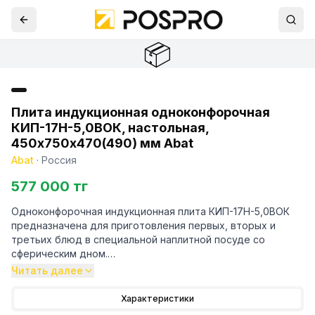
📦
Плита индукционная одноконфорочная
КИП-17Н-5,0ВОК, настольная,
450х750х470(490) мм Abat
Abat
·
Россия
577 000 тг
Одноконфорочная индукционная плита КИП-17Н-5,0ВОК
предназначена для приготовления первых, вторых и
третьих блюд в специальной наплитной посуде со
сферическим дном.
Читать далее
- корпус из нержавеющей стали с рабочей поверхностью
из стеклокерамики
Характеристики
- индуктор обеспечивает 9 уровней мощности нагрева