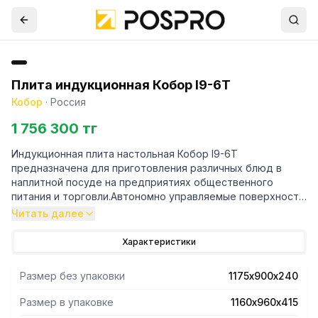
Плита индукционная Кобор I9-6T
Кобор
·
Россия
1 756 300 тг
Индукционная плита настольная Кобор I9-6T
предназначена для приготовления различных блюд в
наплитной посуде на предприятиях общественного
питания и торговли.Автономно управляемые поверхности
позволяют одновременно готовить до 2 блюд. Благодаря
Читать далее
современному элегантному дизайну – является не только
незаменимой помощницей на кухне, но и ее стильным
Характеристики
украшением.
Размер без упаковки
1175х900х240
- Нагрев поверхности осуществляется почти мгновенно,
а выделяемое тепло генерируется только на посуде,
Размер в упаковке
1160х960х415
сама же плита нагревается незначительно, что позволяет