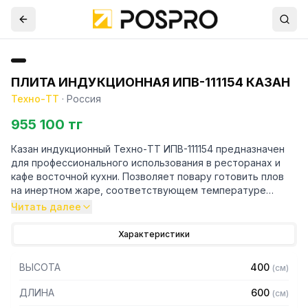
ПЛИТА ИНДУКЦИОННАЯ ИПВ-111154 КАЗАН
Техно-ТТ
·
Россия
955 100 тг
Казан индукционный Техно-ТТ ИПВ-111154 предназначен
для профессионального использования в ресторанах и
кафе восточной кухни. Позволяет повару готовить плов
на инертном жаре, соответствующем температуре
приготовления блюда в традиционных условиях.
Читать далее
Особенности:
Характеристики
– Корпус из нержавеющей стали марки AISI 430 толщиной
ВЫСОТА
400
(
см
)
0,8 мм
– Деревянная крышка
ДЛИНА
600
(
см
)
– 9 уровней мощности