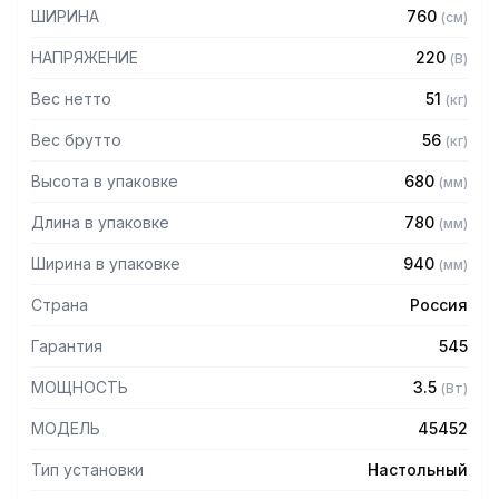
– Поставляется в собранном виде
ШИРИНА
760
(
см
)
НАПРЯЖЕНИЕ
220
(
В
)
Вес нетто
51
(
кг
)
Вес брутто
56
(
кг
)
Высота в упаковке
680
(
мм
)
Длина в упаковке
780
(
мм
)
Ширина в упаковке
940
(
мм
)
Страна
Россия
Гарантия
545
МОЩНОСТЬ
3.5
(
Вт
)
МОДЕЛЬ
45452
Тип установки
Настольный