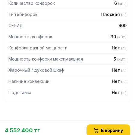
Количество конфорок
6
(
шт.
)
Тип конфорок
Плоская
(
л.
)
СЕРИЯ
900
Мощность конфорок
30
(
кВт
)
Конфорки разной мощности
Нет
(
л.
)
Мощность конфорки максимальная
5
(
кВт
)
Жарочный / духовой шкаф
Нет
(
л.
)
Наличие конвекции
Нет
(
л.
)
Подставка
Нет
(
л.
)
4 552 400 тг
В корзину