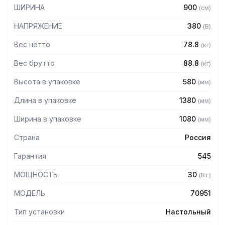
ШИРИНА
900
(
см
)
— Столешница из нержавеющей стали AISI 304 толщиной
1,2 мм
НАПРЯЖЕНИЕ
380
(
В
)
— Корпус из нержавеющей стали AISI 430 толщиной 0,8мм
— Островная модель без борта
Вес нетто
78.8
(
кг
)
— Толщина стеклокерамики 6 мм
Вес брутто
88.8
(
кг
)
— 9 уровней мощности
Высота в упаковке
580
(
мм
)
Длина в упаковке
1380
(
мм
)
Ширина в упаковке
1080
(
мм
)
Страна
Россия
Гарантия
545
МОЩНОСТЬ
30
(
Вт
)
МОДЕЛЬ
70951
Тип установки
Настольный