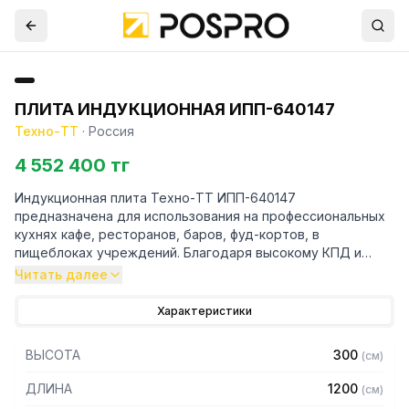
ПЛИТА ИНДУКЦИОННАЯ ИПП-640147
Техно-ТТ
·
Россия
4 552 400 тг
Индукционная плита Техно-ТТ ИПП-640147
предназначена для использования на профессиональных
кухнях кафе, ресторанов, баров, фуд-кортов, в
пищеблоках учреждений. Благодаря высокому КПД и
скорости нагрева посуды индукционная плита относится
Читать далее
к энергоэффективным устройствам: практически вся
электроэнергия, которая потребляется оборудованием,
Характеристики
преобразуется в тепло. Отсутствие открытого огня и
нагрев только самой посуды, а не поверхности вокруг
ВЫСОТА
300
(
см
)
нее, что минимизирует риски ожогов.
ДЛИНА
1200
(
см
)
Особенности: