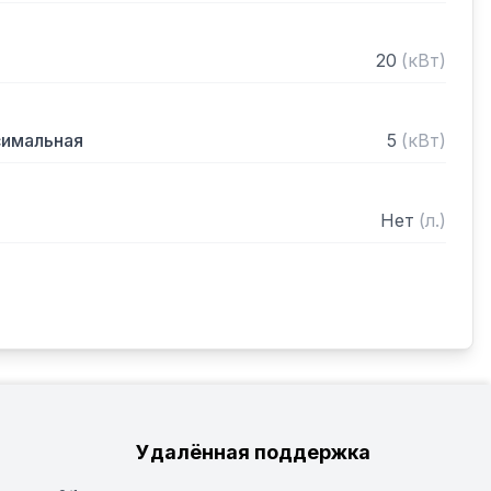
20
(
кВт
)
симальная
5
(
кВт
)
Нет
(
л.
)
Удалённая поддержка