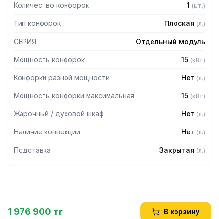
Количество конфорок
1
(
шт.
)
Тип конфорок
Плоская
(
л.
)
СЕРИЯ
Отдельный модуль
Мощность конфорок
15
(
кВт
)
Конфорки разной мощности
Нет
(
л.
)
Мощность конфорки максимальная
15
(
кВт
)
Жарочный / духовой шкаф
Нет
(
л.
)
Наличие конвекции
Нет
(
л.
)
Подставка
Закрытая
(
л.
)
1 976 900 тг
В корзину