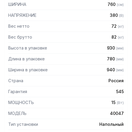
риски ожогов.
ШИРИНА
760
(
см
)
Особенности:
НАПРЯЖЕНИЕ
380
(
В
)
— Столешница из нержавеющей стали AISI 304 толщиной
Вес нетто
72
(
кг
)
1,2 мм
Вес брутто
82
(
кг
)
— Корпус из нержавеющей стали AISI 430 толщиной 0,8мм
— Борт высотой 100 мм
Высота в упаковке
930
(
мм
)
— Варочная поверхность из стеклокерамики толщиной 6
мм не впитывает запахи и загрязнения, легко чистится и
Длина в упаковке
780
(
мм
)
дезинфицируется в соответствии с санитарными
требованиями
Ширина в упаковке
940
(
мм
)
— 5 уровней мощности
Страна
Россия
Гарантия
545
МОЩНОСТЬ
15
(
Вт
)
МОДЕЛЬ
40047
Тип установки
Напольный