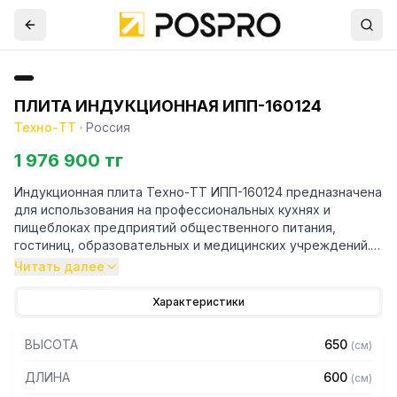
ПЛИТА ИНДУКЦИОННАЯ ИПП-160124
Техно-ТТ
·
Россия
1 976 900 тг
Индукционная плита Техно-ТТ ИПП-160124 предназначена
для использования на профессиональных кухнях и
пищеблоках предприятий общественного питания,
гостиниц, образовательных и медицинских учреждений.
Применяется для приготовления различных блюд в
Читать далее
котлах.
Благодаря высокому КПД и скорости нагрева посуды
Характеристики
индукционная плита относится к энергоэффективным
устройствам: практически вся электроэнергия, которая
ВЫСОТА
650
(
см
)
потребляется оборудованием, преобразуется в тепло.
Отсутствие открытого огня и нагрев только самой
ДЛИНА
600
(
см
)
посуды, а не поверхности вокруг нее, что минимизирует