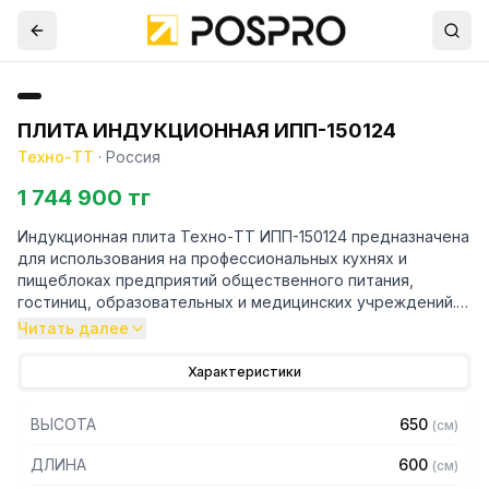
ПЛИТА ИНДУКЦИОННАЯ ИПП-150124
Техно-ТТ
·
Россия
1 744 900 тг
Индукционная плита Техно-ТТ ИПП-150124 предназначена
для использования на профессиональных кухнях и
пищеблоках предприятий общественного питания,
гостиниц, образовательных и медицинских учреждений.
Применяется для приготовления различных блюд в
Читать далее
котлах.
Благодаря высокому КПД и скорости нагрева посуды
Характеристики
индукционная плита относится к энергоэффективным
устройствам: практически вся электроэнергия, которая
ВЫСОТА
650
(
см
)
потребляется оборудованием, преобразуется в тепло.
Отсутствие открытого огня и нагрев только самой
ДЛИНА
600
(
см
)
посуды, а не поверхности вокруг нее, что минимизирует