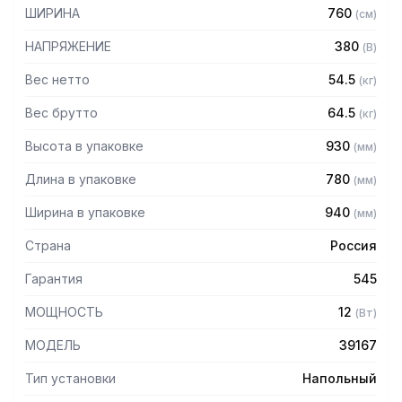
риски ожогов.
ШИРИНА
760
(
см
)
Особенности:
НАПРЯЖЕНИЕ
380
(
В
)
— Столешница из нержавеющей стали AISI 304 толщиной
Вес нетто
54.5
(
кг
)
1,2 мм
Вес брутто
64.5
(
кг
)
— Корпус из нержавеющей стали AISI 430 толщиной 0,8мм
— Борт высотой 100 мм
Высота в упаковке
930
(
мм
)
— Варочная поверхность из стеклокерамики толщиной 6
мм не впитывает запахи и загрязнения, легко чистится и
Длина в упаковке
780
(
мм
)
дезинфицируется в соответствии с санитарными
требованиями
Ширина в упаковке
940
(
мм
)
— 5 уровней мощности
Страна
Россия
Гарантия
545
МОЩНОСТЬ
12
(
Вт
)
МОДЕЛЬ
39167
Тип установки
Напольный