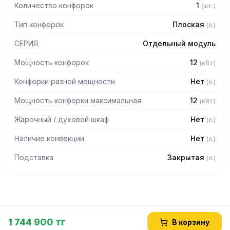
Количество конфорок
1
(
шт.
)
Тип конфорок
Плоская
(
л.
)
СЕРИЯ
Отдельный модуль
Мощность конфорок
12
(
кВт
)
Конфорки разной мощности
Нет
(
л.
)
Мощность конфорки максимальная
12
(
кВт
)
Жарочный / духовой шкаф
Нет
(
л.
)
Наличие конвекции
Нет
(
л.
)
Подставка
Закрытая
(
л.
)
1 744 900 тг
В корзину