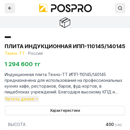
📦
ПЛИТА ИНДУКЦИОННАЯ ИПП-110145/140145
Техно-ТТ
·
Россия
1 294 600 тг
Индукционная плита Техно-ТТ ИПП-110145/140145
предназначена для использования на профессиональных
кухнях кафе, ресторанов, баров, фуд-кортов, в
пищеблоках учреждений. Благодаря высокому КПД и
скорости нагрева посуды индукционная плита относится
Читать далее
к энергоэффективным устройствам: практически вся
электроэнергия, которая потребляется оборудованием,
Характеристики
преобразуется в тепло. Отсутствие открытого огня и
нагрев только самой посуды, а не поверхности вокруг
ВЫСОТА
400
(
см
)
нее, что минимизирует риски ожогов.