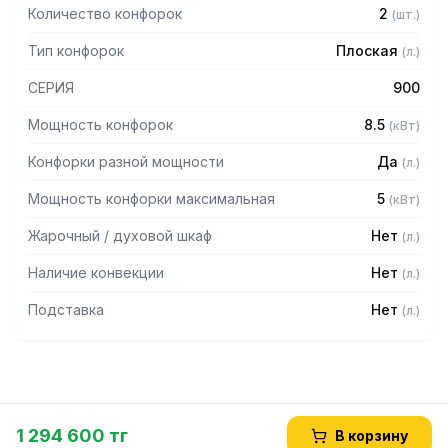
Количество конфорок
2
(
шт.
)
Тип конфорок
Плоская
(
л.
)
СЕРИЯ
900
Мощность конфорок
8.5
(
кВт
)
Конфорки разной мощности
Да
(
л.
)
Мощность конфорки максимальная
5
(
кВт
)
Жарочный / духовой шкаф
Нет
(
л.
)
Наличие конвекции
Нет
(
л.
)
Подставка
Нет
(
л.
)
1 294 600 тг
В корзину