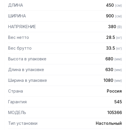
ДЛИНА
450
(
см
)
Особенности:
ШИРИНА
900
(
см
)
— Столешница из нержавеющей стали AISI 304 толщиной
1,2 мм
НАПРЯЖЕНИЕ
380
(
В
)
— Корпус из нержавеющей стали AISI 430 толщиной 0,8мм
— Борт высотой 100 мм
Вес нетто
28.5
(
кг
)
— 9 уровней мощности
Вес брутто
33.5
(
кг
)
— Мощность передней конфорки 3,5 кВт, задней конфорки
5 кВт
Высота в упаковке
680
(
мм
)
Длина в упаковке
630
(
мм
)
Ширина в упаковке
1080
(
мм
)
Страна
Россия
Гарантия
545
МОДЕЛЬ
105366
Тип установки
Настольный