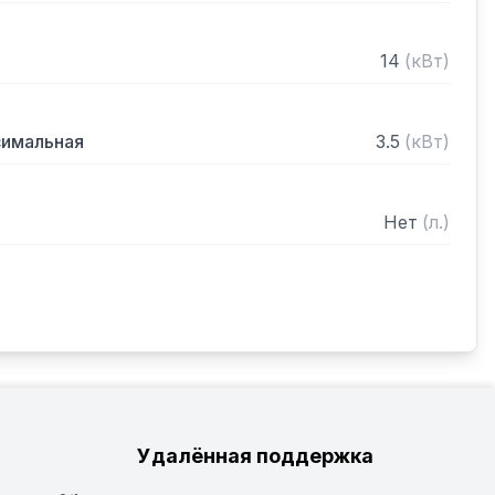
14
(
кВт
)
симальная
3.5
(
кВт
)
Нет
(
л.
)
Удалённая поддержка