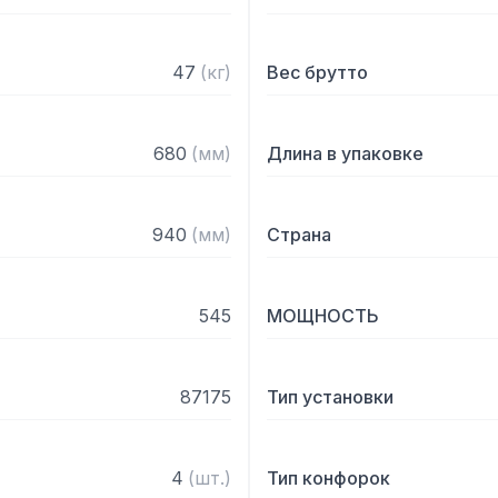
— ВОК диаметром 300 мм
— Толщина стеклокерами
— 9 уровней мощности
47
(
кг
)
Вес брутто
680
(
мм
)
Длина в упаковке
940
(
мм
)
Страна
545
МОЩНОСТЬ
87175
Тип установки
4
(
шт.
)
Тип конфорок