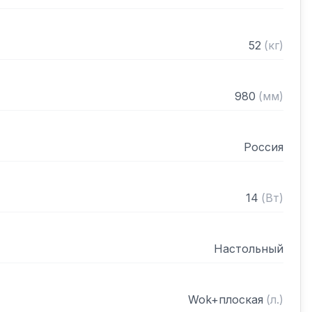


ки 6 мм

52
(
кг
)
980
(
мм
)
Россия
14
(
Вт
)
Настольный
Wok+плоская
(
л.
)