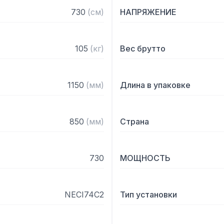
ставится на варочную по
730
(
см
)
НАПРЯЖЕНИЕ
— 10 уровней регулировк
— Световые индикаторы 
правильной работе прибо
105
(
кг
)
Вес брутто
— Подставка с 2 выдвиж
— Регулируемые по высо
Для оптимальной работы 
1150
(
мм
)
Длина в упаковке
диаметром дна в диапазо
850
(
мм
)
Страна
730
МОЩНОСТЬ
NECI74C2
Тип установки