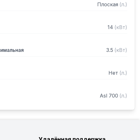
Плоская
(
л.
)
14
(
кВт
)
симальная
3.5
(
кВт
)
Нет
(
л.
)
Asl 700
(
л.
)
Удалённая поддержка