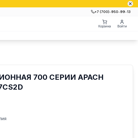
+7 (700)‒950‒99‒13
Корзина
Войти
ОННАЯ 700 СЕРИИ APACH
87СS2D
лия