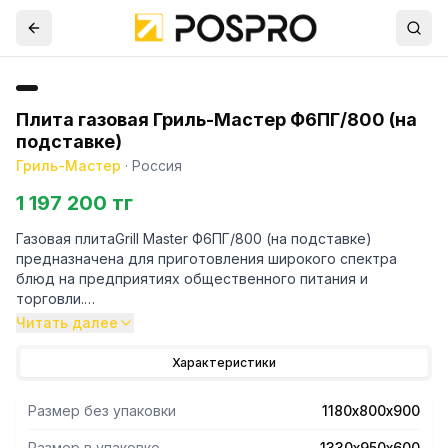
Плита газовая Гриль-Мастер Ф6ПГ/800 (на
подставке)
Гриль-Мастер
·
Россия
1 197 200 тг
Газовая плитаGrill Master Ф6ПГ/800 (на подставке)
предназначена для приготовления широкого спектра
блюд на предприятиях общественного питания и
торговли.
Читать далее
- Открытая конструкция с нейтральной полкой позволяет
использовать это пространство для хранения посуды и
Характеристики
необходимых для готовки аксессуаров и
приспособлений.
Размер без упаковки
1180х800х900
- Модель оснащена ручками подачи газа нового дизайна и
большего диаметра с удобным хватоми поддоном для
Размер в упаковке
1330х950х600