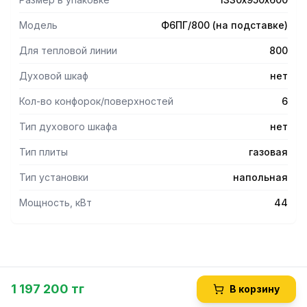
сбора масла и жира.
- Корпус и разборная подставка выполнены из
Модель
Ф6ПГ/800 (на подставке)
нержавеющей стали.
- Плита имеет 6профессиональныхгорелок класса Heavy
Для тепловой линии
800
Duty и газ-контроль всех горелок плиты.
Духовой шкаф
нет
Кол-во конфорок/поверхностей
6
Тип духового шкафа
нет
Тип плиты
газовая
Тип установки
напольная
Мощность, кВт
44
1 197 200 тг
В корзину