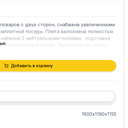
поваров с двух сторон, снабжена увеличенными 
наплитной посуды. Плита выполнена полностью 
набжена 2 нейтральными полками,  подставки 
тью
из нержавеющей стали.  Эксплуатация плиты 
ом газе, так и на баллонном. Островного типа, 
лок класса Heavy Duty, система газконтроль на 
Добавить в корзину
1600х1190х1155