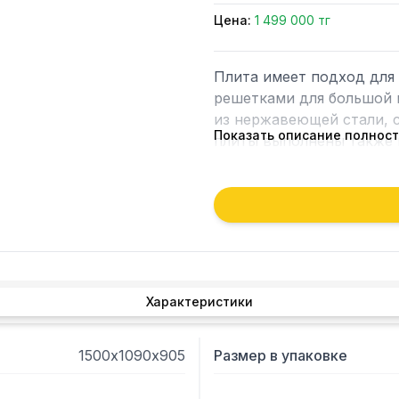
Цена:
1 499 000 тг
Плита имеет подход для 
решетками для большой 
из нержавеющей стали, с
Показать описание полнос
плиты выполнены также 
возможна  как на природн
6 профессиональных горе
всех горелках
Характеристики
1500х1090х905
Размер в упаковке