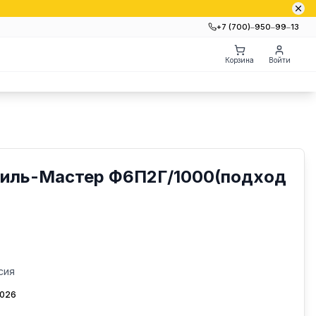
+7 (700)‒950‒99‒13
Корзина
Войти
Гриль-Мастер Ф6П2Г/1000(подход
сия
2026