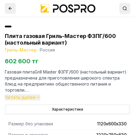
Плита газовая Гриль-Мастер Ф3ПГ/600
(настольный вариант)
Гриль-Мастер
·
Россия
602 600 тг
Газовая плитаGrill Master Ф3ПГ/600 (настольный вариант)
предназначена для приготовления широкого спектра
блюд на предприятиях общественного питания и
торговли.
Читать далее
- Модель оснащена ручками подачи газа нового дизайна и
большего диаметра с удобным хватоми поддоном для
Характеристики
сбора масла и жира.
- Корпус и разборная подставка выполнены из
Размер без упаковки
1120х600х330
нержавеющей стали.
- Плита имеет 3профессиональныегорелки класса Heavy
Размер в упаковке
1220х750х630