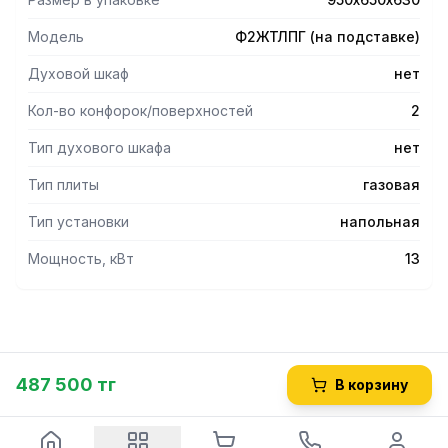
пламени.
- Подставка разборная с полкой из нержавеющей стали
Модель
Ф2ЖТЛПГ (на подставке)
со специальным покрытием.
- Безопасность эксплуатации плиты обеспечивает
Духовой шкаф
нет
Кол-во конфорок/поверхностей
2
Тип духового шкафа
нет
Тип плиты
газовая
Тип установки
напольная
Мощность, кВт
13
487 500 тг
В корзину