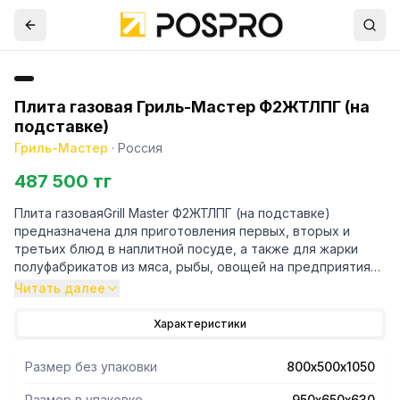
Плита газовая Гриль-Мастер Ф2ЖТЛПГ (на
подставке)
Гриль-Мастер
·
Россия
487 500 тг
Плита газоваяGrill Master Ф2ЖТЛПГ (на подставке)
предназначена для приготовления первых, вторых и
третьих блюд в наплитной посуде, а также для жарки
полуфабрикатов из мяса, рыбы, овощей на предприятиях
общественного питания самостоятельно или в составе
Читать далее
технологических линий.
Характеристики
- Корпус плиты, воздуховод выполнены из нержавеющей
стали, решетки горелок из чугуна.
Размер без упаковки
800х500х1050
- Две горелки 'двойная корона' с системой раздельной
регулировки горения внутреннего и внешнего колец
Размер в упаковке
950х650х630