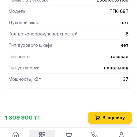
Модель
ПГК-69П
Плита снабжена устройством "газ-контроль".
Духовой шкаф
нет
Кол-во конфорок/поверхностей
6
Тип духового шкафа
нет
Внизу - открытая разборная поставка.
Тип плиты
газовая
Тип установки
напольная
Мощность, кВт
37
Имеет регулируемые по высоте ножки.
В комплекте поставляются дополнительные съемные
1 309 900 тг
В корзину
форсунки под "сжиженный газ".