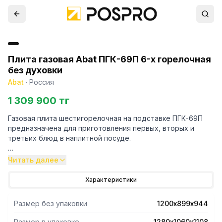
Плита газовая Abat ПГК-69П 6-х горелочная
без духовки
Abat
·
Россия
1 309 900 тг
Газовая плита шестигорелочная на подставке ПГК-69П
предназначена для приготовления первых, вторых и
третьих блюд в наплитной посуде.
Читать далее
Характеристики
Плита имеет четыре горелки по 5,5 кВт и две мощные
Размер без упаковки
1200х899х944
горелки "двойная корона" по 7,5 кВт.
Размер в упаковке
1280х1060х1108