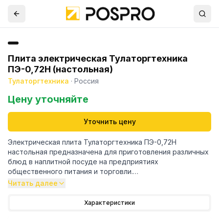
Плита электрическая Тулаторгтехника
ПЭ-0,72Н (настольная)
Тулаторгтехника
·
Россия
Цену уточняйте
Уточнить цену
Электрическая плита Тулаторгтехника ПЭ-0,72Н
настольная предназначена для приготовления различных
блюд в наплитной посуде на предприятиях
общественного питания и торговли.
Читать далее
Модель оснащена ступенчатым регулированием
Характеристики
температуры, выдвижным лотком под конфорками для