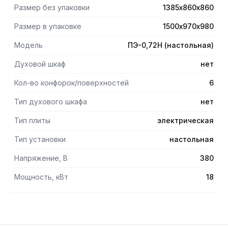
сбора жидкости и регулируемыми по высоте опорами,
Размер без упаковки
1385х860х860
что позволяет компенсировать неровности пола.
Рабочая и лицевые поверхности выполнены из
Размер в упаковке
1500х970х980
нержавеющей стали, боковые и задняя — из
оцинкованной.
Модель
ПЭ-0,72Н (настольная)
Духовой шкаф
нет
Кол-во конфорок/поверхностей
6
Тип духового шкафа
нет
Тип плиты
электрическая
Тип установки
настольная
Напряжение, В
380
Мощность, кВт
18