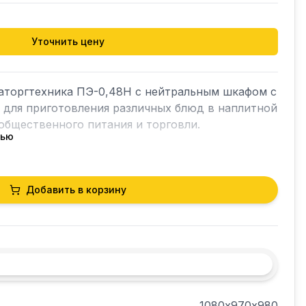
Уточнить цену
аторгтехника ПЭ-0,48Н с нейтральным шкафом с 
для приготовления различных блюд в наплитной 
общественного питания и торговли.

тью
онфорками для сбора жидкости и 
Добавить в корзину
 опорами, что позволяет компенсировать 
цинкованной.

1080х970х980