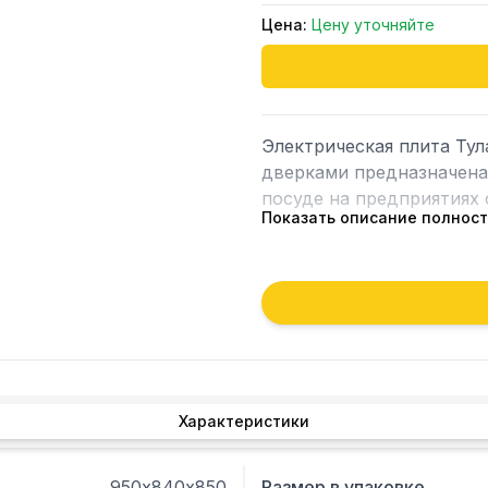
Цена:
Цену уточняйте
Электрическая плита Тул
дверками предназначена 
посуде на предприятиях 
Показать описание полнос
	Модель оснащена ступенчатым регулированием температуры, 
выдвижным лотком под к
регулируемыми по высоте
неровности пола.

	Рабочая и лицевые поверхности выполнены из нержавеющей стали, 
боковые и задняя — из о
Характеристики
	Нейтральный шкаф под плитой удобно использовать для хранения 
посуды и инвентаря.
950х840х850
Размер в упаковке