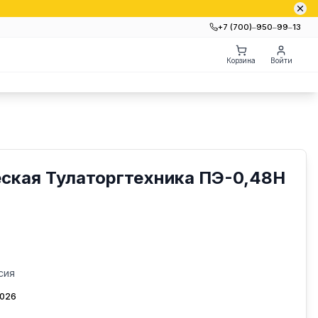
+7 (700)‒950‒99‒13
Корзина
Войти
ская Тулаторгтехника ПЭ-0,48Н
сия
2026