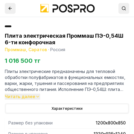
Плита электрическая Проммаш ПЭ-0,54Ш
6-ти конфорочная
Проммаш, Саратов
·
Россия
1 016 500 тг
Плиты электрические предназначены для тепловой
обработки полуфабрикатов в функциональных емкостях,
варки, жарки, тушения и пассерования на предприятиях
общественного питания. Исполнение ПЭ–0,54Ш: плита
шестиконфорочная с жарочным шкафом. Облицовки и
Читать далее
шкаф из н/стали, каркас - черный металл с полимерным
покрытием
Характеристики
Размер без упаковки
1200х800х850
Размер в упаковке
1330х935х1240