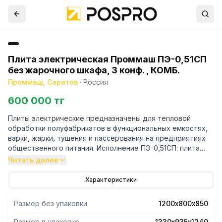
Плита электрическая Проммаш ПЭ-0,51СП
без жарочного шкафа, 3 конф. , КОМБ.
Проммаш, Саратов
·
Россия
600 000 тг
Плиты электрические предназначены для тепловой
обработки полуфабрикатов в функциональных емкостях,
варки, жарки, тушения и пассерования на предприятиях
общественного питания. Исполнение ПЭ-0,51СП: плита
трехконфорочная без жарочного шкафа.Рабочий стол
Читать далее
плиты и лицевые панели из н/стали.
Характеристики
Размер без упаковки
1200х800х850
Размер в упаковке
1330х935х1240