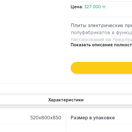
Цена:
327 000 тг
Плиты электрические пре
полуфабрикатов в функци
пассерования на предпри
Показать описание полнос
ПЭ-0,17СП: плита одноко
сталь с покрытием, рабоч
металла с полимерным 
Характеристики
520х800х850
Размер в упаковке