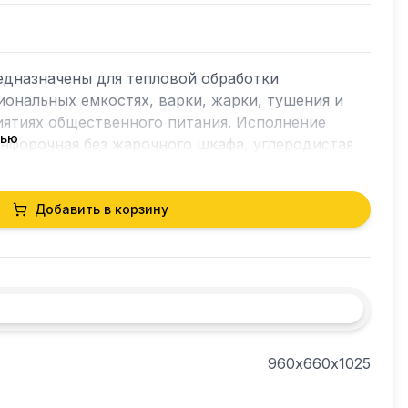
дназначены для тепловой обработки 
ональных емкостях, варки, жарки, тушения и 
ятиях общественного питания. Исполнение 
тью
нфорочная без жарочного шкафа, углеродистая 
ий стол плиты из н/стали. Каркас из черного 
покрытием
Добавить в корзину
960х660х1025