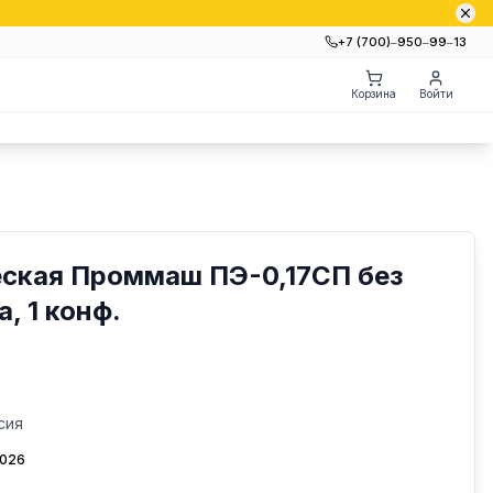
+7 (700)‒950‒99‒13
Корзина
Войти
еская Проммаш ПЭ-0,17СП без
, 1 конф.
сия
2026