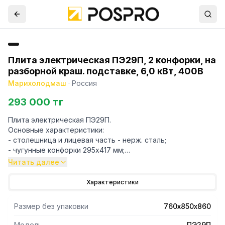
Плита электрическая ПЭ29П, 2 конфорки, на
разборной краш. подставке, 6,0 кВт, 400В
Марихолодмаш
·
Россия
293 000 тг
Плита электрическая ПЭ29П.
Основные характеристики:
- столешница и лицевая часть - нерж. сталь;
- чугунные конфорки 295х417 мм;
- все регуляторы расположены на передней панели;
Читать далее
- мощность каждой конфорки 3,0 кВт;
- разогрев до 480 °С за 30 мин;
Характеристики
- регулируемые по высоте ножки.
Размер без упаковки
760х850х860
Модель
ПЭ29П