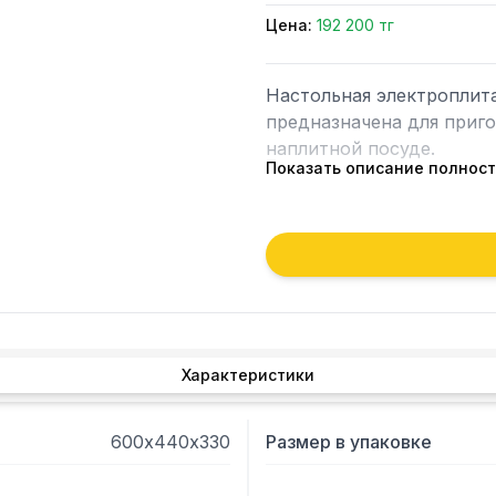
Цена:
192 200 тг
Настольная электроплит
предназначена для приго
наплитной посуде.

Показать описание полнос
 - Модуль настольной плиты может использоваться отдельно и в составе 
гастрономической линии 
 - Конструкция сборная, выполнена из пищевой нержавеющей стали.

 - На поверхности столешницы расположеныдве конфорки диаметром 
180 мм и мощностью 2,5 к
 - Регулировка нагрева каждой конфорки осуществляется 
шестипозиционным перек
Характеристики
 - На конфорках установлена система автоматического отключения 
нагрева, что обеспечива
600х440х330
Размер в упаковке