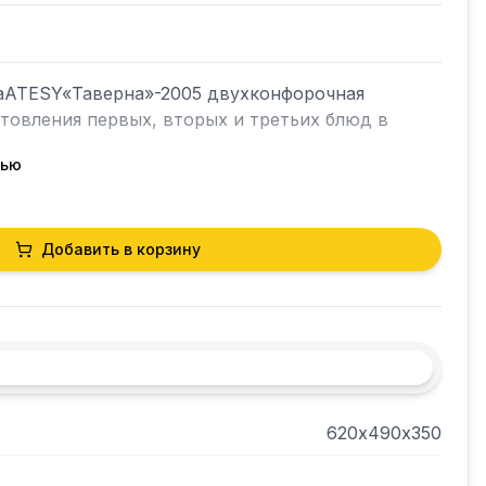
аATESY«Таверна»-2005 двухконфорочная 
товления первых, вторых и третьих блюд в 
тью
"Таверна".

Добавить в корзину
Вт.

лючателем.

ет их защиту от перегревания.
620х490х350