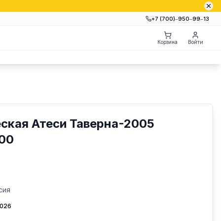
+7 (700)‒950‒99‒13
Корзина
Войти
ская Атеси Таверна-2005
00
сия
2026