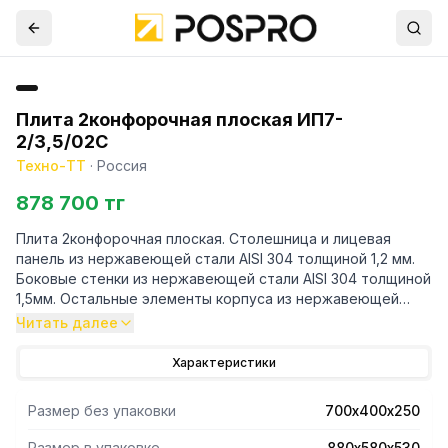
Плита 2конфорочная плоская ИП7-
2/3,5/02С
Техно-ТТ
·
Россия
878 700 тг
Плита 2конфорочная плоская. Столешница и лицевая
панель из нержавеющей стали AISI 304 толщиной 1,2 мм.
Боковые стенки из нержавеющей стали AISI 304 толщиной
1,5мм. Остальные элементы корпуса из нержавеющей
стали AISI 430 толщиной 0,8мм. Мощность 2х3,5 кВт, борт
Читать далее
высотой 40мм, питание 380В. Толщина стеклокерамики
6мм. 11 уровней мощности. Поставляется в собранном
Характеристики
виде.
Размер без упаковки
700х400х250
Размер в упаковке
880х580х530