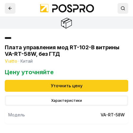
📦
Плата управления мод RT-102-B витрины
VA-RT-58W, без ГТД
Viatto
·
Китай
Цену уточняйте
Уточнить цену
Характеристики
Модель
VA-RT-58W