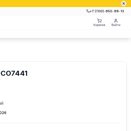
+7 (700)‒950‒99‒13
Корзина
Войти
.CO7441
ай
2026