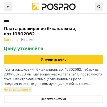
Плата расширения 6-канальная,
арт.10602062
Sanremo
·
Италия
Цену уточняйте
Уточнить цену
Плата расширения 6-канальная, арт.10602062, габариты:
200x100х300 мм, материал: нерж.сталь, 24 В постоянного
тока, Электромагнитные (соленоидные) реле,
предназначенные для коммутации цепей питания
различных компонентов кофемашины
Читать далее
Характеристики