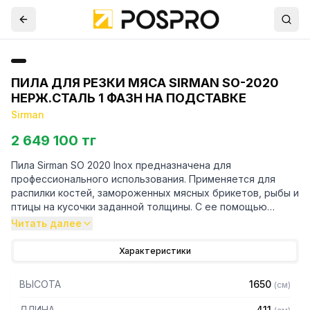
ПИЛА ДЛЯ РЕЗКИ МЯСА SIRMAN SO-2020
НЕРЖ.СТАЛЬ 1 ФАЗН НА ПОДСТАВКЕ
Sirman
2 649 100 тг
Пила Sirman SO 2020 Inox предназначена для
профессионального использования. Применяется для
распилки костей, замороженных мясных брикетов, рыбы и
птицы на кусочки заданной толщины. С ее помощью
осуществляется нарезка мясных и рыбных
Читать далее
полуфабрикатов, распилка костей для суповых наборов.
Ленточная пила устанавливается в мясных или
Характеристики
заготовочных цехах при магазинах, предприятиях по
переработке мяса и рыбы.
ВЫСОТА
1650
(
см
)
Особенности:
ДЛИНА
411