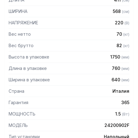
(
см
)
- Выдвижной ящик для сбора отходов с промежуточной
ШИРИНА
568
(
см
)
блокировкой
- Съемная створка для легкости очистки
НАПРЯЖЕНИЕ
220
(
В
)
- Калиброванный шкив изготовлен из алюминия
- Уплотнительный сальник для защиты от пыли
Вес нетто
70
(
кг
)
- Мощный асинхронный вентилируемый двигатель
Вес брутто
82
(
кг
)
- Для очистки или замены лезвия верхний шкив можно
быстро разблокировать
Высота в упаковке
1750
(
мм
)
- Cкребки легко снимаются и заменяются
- Размер рабочего стола 475x490 мм
Длина в упаковке
760
(
мм
)
- Диаметр шкива 250 мм
- Установлена на подставке
Ширина в упаковке
640
(
мм
)
Страна
Италия
Гарантия
365
МОЩНОСТЬ
1.5
(
Вт
)
МОДЕЛЬ
24200902F
Тип установки
Напольный