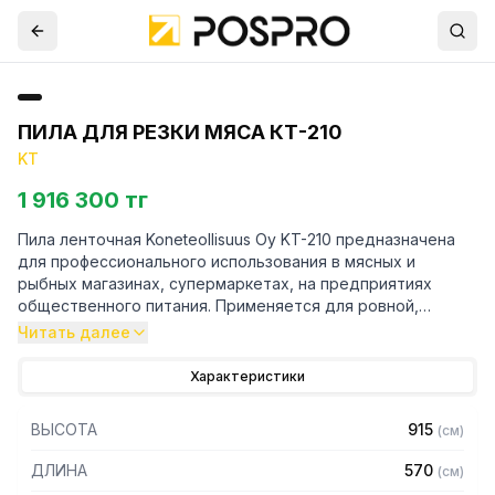
ПИЛА ДЛЯ РЕЗКИ МЯСА КТ-210
KT
1 916 300 тг
Пила ленточная Koneteollisuus Oy KT-210 предназначена
для профессионального использования в мясных и
рыбных магазинах, супермаркетах, на предприятиях
общественного питания. Применяется для ровной,
быстрой и очень качественной распиловки
Читать далее
замороженного и свежего мяса, домашней птицы и рыбы
крупными кусками. Настольная модель при компактных
Характеристики
размерах обладает всеми характеристиками и функциями
большой ленточной пилы.
ВЫСОТА
915
(
см
)
Особенности:
ДЛИНА
570
(
см
)