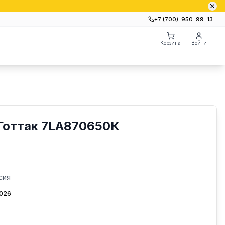
+7 (700)‒950‒99‒13
Корзина
Войти
Готтак 7LA870650К
сия
2026