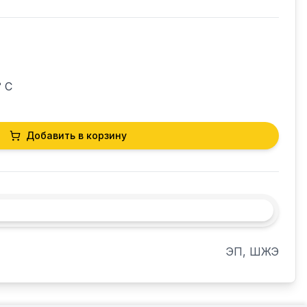
 С

Добавить в корзину
ЭП, ШЖЭ