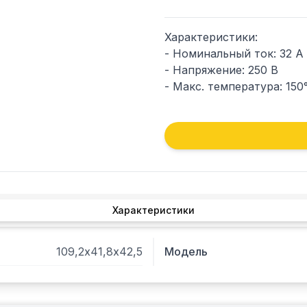
Характеристики:

- Номинальный ток: 32 А

- Напряжение: 250 В

- Макс. температура: 150°
- Степень защиты IP 00

- Масса изделия: 0,1 кг

Характеристики
109,2х41,8х42,5
Модель