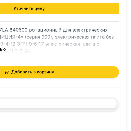
Уточнить цену
LA 840600 ротационный для электрических 
ЦИЯ-4» (серия 900), электрическая плита без 
9-4-12 ЭПЧ 9-6-17 электрическая плита с 
тью
ПШЧ 9-6-24.

ики:

Добавить в корзину
 С

есурс: 50 000 циклов

рмостойкий пластик