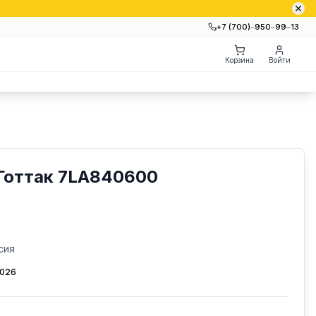
+7 (700)‒950‒99‒13
Корзина
Войти
Готтак 7LA840600
сия
2026