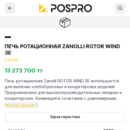
📦
ПЕЧЬ РОТАЦИОННАЯ ZANOLLI ROTOR WIND
3E
Zanolli
13 273 700 тг
Печь ротационная Zanolli ROTOR WIND 3E используется
для выпечки хлебобулочных и кондитерских изделий.
Предназначена для высокопроизводительных пекарен и
кондитерских. Конвекция в сочетании с равномерным
распределением тепла благодаря вращению продукта во
Читать далее
время приготовления гарантирует превосходное
качество каждой порции. Умное управление паром во
Характеристики
время выпечки делает корочку более блестящей и
тонкой, а также увеличивает объем хлеба. Отлично