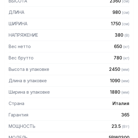
ВЫСОТА
2360
(
см
)
подходит для приготовления крупных изделий из
дрожжевого теста, а также небольших пирожных и
ДЛИНА
980
(
см
)
тортов.
ШИРИНА
1750
(
см
)
Особенности:
НАПРЯЖЕНИЕ
380
(
В
)
– Передняя панель и камера выполнены из нержавеющей
стали
Вес нетто
650
(
кг
)
– Ручка двери из термостойкого материала
Вес брутто
780
(
кг
)
– Освещение камеры галогенными лампами
– Парогенератор равномерно распределяет пар по
Высота в упаковке
2450
(
мм
)
камере
– Поток воздуха проходит через армированные
Длина в упаковке
1090
(
мм
)
нагревательные элементы, расположенные таким
образом, чтобы достичь максимальной эффективности
Ширина в упаковке
1880
(
мм
)
Панель управления:
Страна
Италия
– Регулировка температуры с помощью цифрового
Гарантия
365
терморегулятора
МОЩНОСТЬ
23.5
– Включение вентиляции, генерации пара,
(
Вт
)
пароотведения, вращения каретки, внутреннего
МОДЕЛЬ
5RW0300