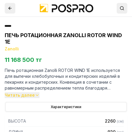
ПЕЧЬ РОТАЦИОННАЯ ZANOLLI ROTOR WIND
1E
Zanolli
11 168 500 тг
Печь ротационная Zanolli ROTOR WIND 1E используется
для выпечки хлебобулочных и кондитерских изделий в
пекарнях и кондитерских. Конвекция в сочетании с
равномерным распределением тепла благодаря
вращению продукта во время приготовления
Читать далее
гарантирует превосходное качество каждой порции.
Умное управление паром во время выпечки делает
Характеристики
корочку более блестящей и тонкой, а также увеличивает
объем хлеба. Отлично подходит для приготовления
ВЫСОТА
2260
(
см
)
крупных изделий из дрожжевого теста, а также
небольших пирожных и тортов.
ДЛИНА
920