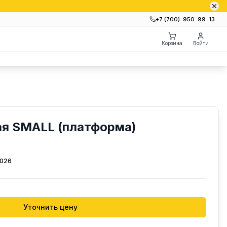
+7 (700)‒950‒99‒13
Корзина
Войти
ая SMALL (платформа)
2026
Уточнить цену