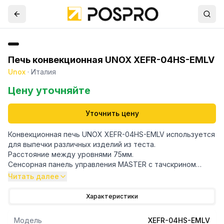
Печь конвекционная UNOX XEFR-04HS-EMLV
Unox
·
Италия
Цену уточняйте
Уточнить цену
Конвекционная печь UNOX XEFR-04HS-EMLV используется
для выпечки различных изделий из теста.
Расстояние между уровнями 75мм.
Сенсорная панель управления MASTER с тачскрином
диагональю 7". 896 программ, 9 шагов выпекания.
Читать далее
Multi.Time: поуровневый контроль времени готовки с
возможностью установки до 10 таймеров.
Характеристики
2 скорости вентилятора. Регулируемое пароувлажнение
(шаг 20%).
Модель
XEFR-04HS-EMLV