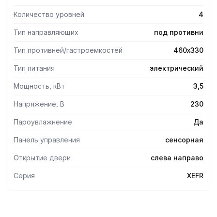
Температурный режим: от 50 до 260 °C.
Встроенный WiFi-модуль для подключения к интернету.
Количество уровней
4
Дверь с автоматическим замком, открывается слева
направо.
Тип направляющих
под противни
Тип противней/гастроемкостей
460х330
Тип питания
электрический
Мощность, кВт
3,5
Напряжение, В
230
Пароувлажнение
Да
Панель управления
сенсорная
Открытие двери
слева направо
Серия
XEFR