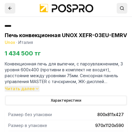
Печь конвекционная UNOX XEFR-03EU-EMRV
Unox
·
Италия
1 434 500 тг
Конвекционная печь для выпечки, с пароувлажнением, 3
уровня 600х400 (противни в комплект не входят),
расстояние между уровнями 75мм. Сенсорная панель
управления MASTER с тачскрином, ЖК-дисплей
(диагональ 7"), 896 программ, 9 шагов выпекания,
Читать далее
функция Multi.Time (поуровневый контроль времени
готовки с возможностью установки до 10 таймеров). 2
Характеристики
скорости вентилятора. Регулируемое пароувлажнение
(шаг 20%). Температурный режим: от 50 до 260 °C. Дверь
Размер без упаковки
800х811х427
с автоматическим замком, открывается справа налево.
Встроенный WiFi-модуль для подключения к интернету.
Размер в упаковке
970х1120х590