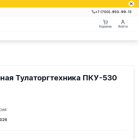
+7 (700)‒950‒99‒13
Корзина
Войти
нная Тулаторгтехника ПКУ-530
сия
2026