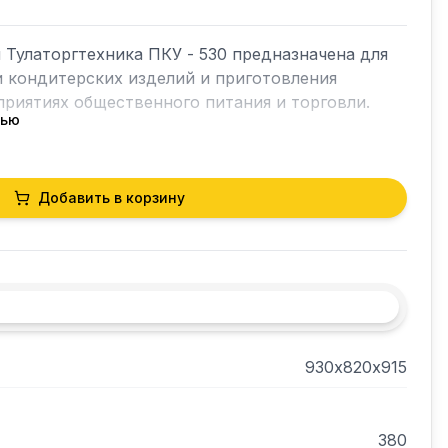
Тулаторгтехника ПКУ - 530 предназначена для 
 кондитерских изделий и приготовления 
риятиях общественного питания и торговли.

тью
Добавить в корзину
 и панель с приборами выполнены из 
яя и нижняя облицовочная поверхности - из 
930х820х915
380