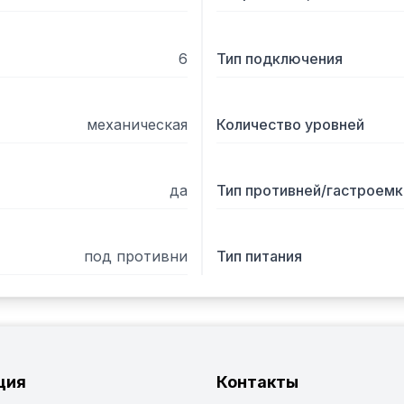
	Печи, могут поставляться, как отдельно, так и в комплекте со шкафами 
для расстойки теста, ПК
6
Тип подключения
механическая
Количество уровней
да
Тип противней/гастроем
под противни
Тип питания
ция
Контакты