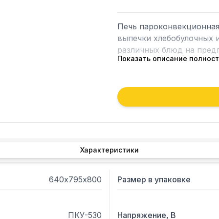
Печь пароконвекционная 
выпечки хлебобулочных и
различных блюд на предп
Показать описание полнос
	Модель оснащена 2 кольцевыми нагревательными элементами.

	Съемное внутреннее стекло дверцы облегчают чистку и обеспечивают 
максимальную гигиену.

	Тепловая камера, боковые и верхняя облицовочные поверхности, 
наружные детали дверцы
нержавеющей стали, задн
Характеристики
оцинкованной стали.

	Печь, оснащена системой инжекторного увлажнения.

640х795х800
Размер в упаковке
 Опции

ПКУ-530
Напряжение, В