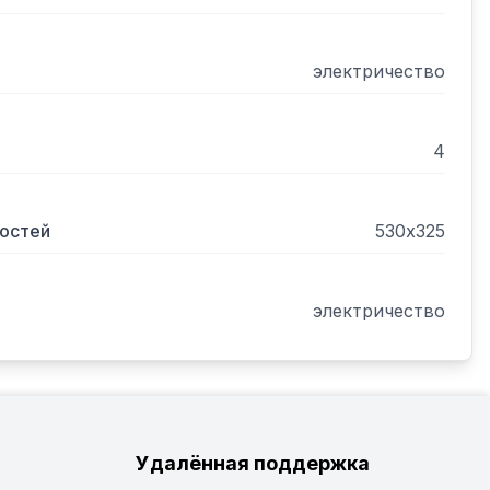
У-530 на шкаф РТ-530У (ПК).
электричество
4
костей
530х325
электричество
Удалённая поддержка