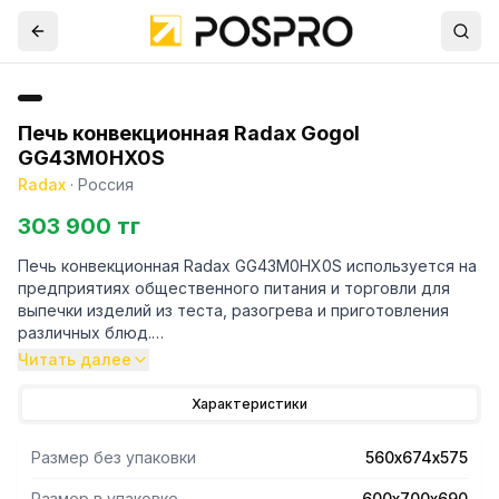
Печь конвекционная Radax Gogol
GG43M0HX0S
Radax
·
Россия
303 900 тг
Печь конвекционная Radax GG43M0HX0S используется на
предприятиях общественного питания и торговли для
выпечки изделий из теста, разогрева и приготовления
различных блюд.
Печь оснащена механической панелью управления,
Читать далее
кнопкой для впрыска. Камера изготовлена из
нержавеющей стали. Имеется подсветка. Максимальная
Характеристики
температура в камере +280С.
Расстояние между уровнями 75мм.
Размер без упаковки
560х674х575
Дверь открывается вниз.
Размер в упаковке
600х700х690