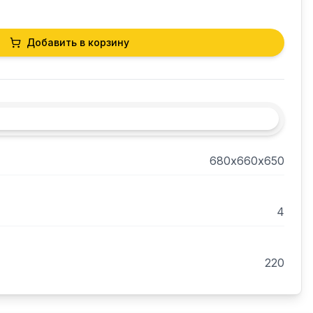
Добавить в корзину
680х660х650
4
220