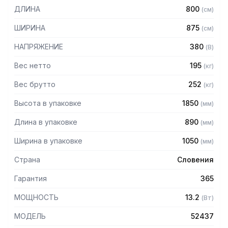
ТЭНов
ДЛИНА
800
(
см
)
— Диапазон регулирования температуры: +100...+300 С
— Размер противня GN2/1
ШИРИНА
875
(
см
)
— Нейтральный шкаф для хранения инвентаря
НАПРЯЖЕНИЕ
380
(
В
)
Вес нетто
195
(
кг
)
Вес брутто
252
(
кг
)
Высота в упаковке
1850
(
мм
)
Длина в упаковке
890
(
мм
)
Ширина в упаковке
1050
(
мм
)
Страна
Словения
Гарантия
365
МОЩНОСТЬ
13.2
(
Вт
)
МОДЕЛЬ
52437