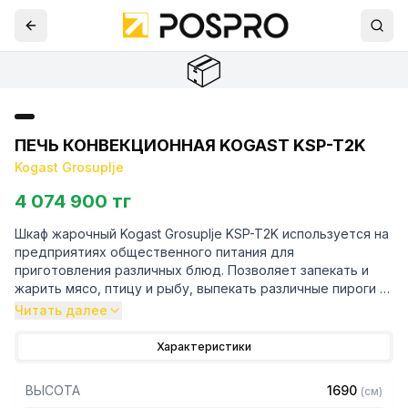
📦
ПЕЧЬ КОНВЕКЦИОННАЯ KOGAST KSP-T2K
Kogast Grosuplje
4 074 900 тг
Шкаф жарочный Kogast Grosuplje KSP-T2K используется на
предприятиях общественного питания для
приготовления различных блюд. Позволяет запекать и
жарить мясо, птицу и рыбу, выпекать различные пироги и
запеканки.
Читать далее
Особенности:
Характеристики
— Каркас изготовлен из нержавеющей стали AiSi304
ВЫСОТА
1690
(
см
)
— Раздельная регулировка мощности верхних и нижних