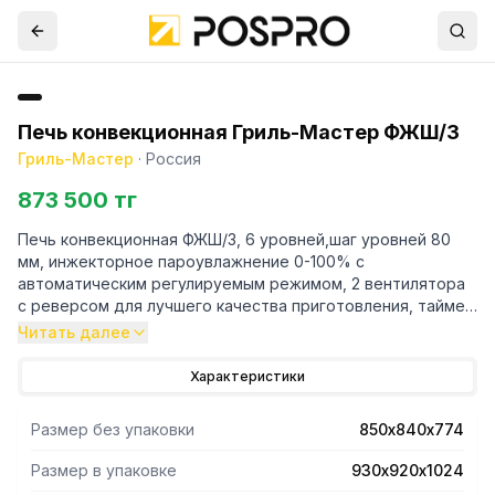
Печь конвекционная Гриль-Мастер ФЖШ/3
Гриль-Мастер
·
Россия
873 500 тг
Печь конвекционная ФЖШ/3, 6 уровней,шаг уровней 80
мм, инжекторное пароувлажнение 0-100% с
автоматическим регулируемым режимом, 2 вентилятора
с реверсом для лучшего качества приготовления, таймер
на 120 минут, 2-ное закаленное стекло, внутренне стекло
Читать далее
открывающиеся для легкой мойки, печь и камера
полностью из н/стали, под противни 600х400, ,
Характеристики
поставляется без противней, вся из н/стали.
Размер без упаковки
850х840х774
Размер в упаковке
930х920х1024