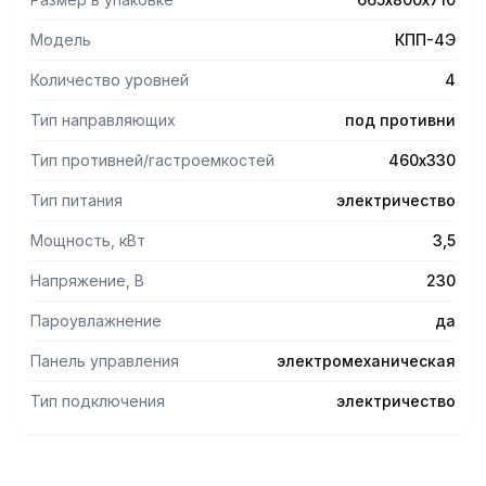
- Скругленные углырабочей камеры обеспечивают ее
легкое обслуживание.
Модель
КПП-4Э
- Пароувлажнение и реверсивный вентилятор.
- Электромеханическаяпанель управления. 4 уровня.
Количество уровней
4
- Ножки, регулируемые по высоте.
Тип направляющих
под противни
Опции
Тип противней/гастроемкостей
460х330
- Устанавливается на подставку ПК-8-01 (Abat) или
самостоятельно.
Тип питания
электричество
-Подходящий расстоечный шкафШРТ-8-01Э, ШРТ-8-01.
-Противни 460х330 или G ½ поставляются по отдельному
Мощность, кВт
3,5
заказу.
Напряжение, В
230
Пароувлажнение
да
Панель управления
электромеханическая
Тип подключения
электричество