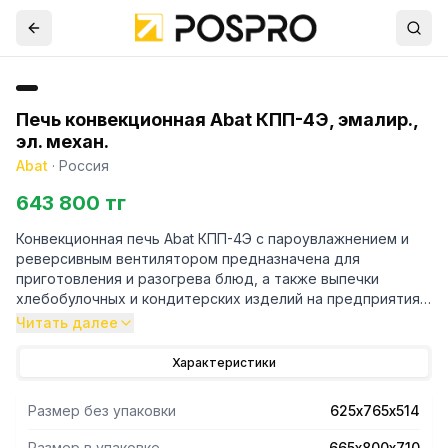
Печь конвекционная Abat КПП-4Э, эмалир.,
эл. механ.
Abat
·
Россия
643 800 тг
Конвекционная печь Abat КПП-4Э с пароувлажнением и
реверсивным вентилятором предназначена для
приготовления и разогрева блюд, а также выпечки
хлебобулочных и кондитерских изделий на предприятиях
общественного питания.
Читать далее
- Термообработка продуктов осуществляется за счет
Характеристики
равномерной циркуляции горячего воздуха внутри
рабочей камеры.
Размер без упаковки
625х765х514
-Корпус и рабочая камера изделия изготовлены из
черного металла, покрытоговысококачественной эмалью.
Размер в упаковке
665х800х710