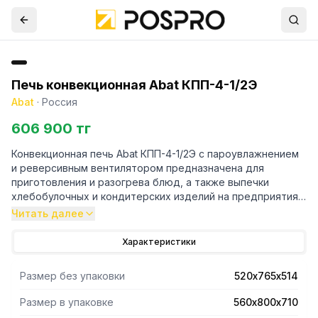
Печь конвекционная Abat КПП-4-1/2Э
Abat
·
Россия
606 900 тг
Конвекционная печь Abat КПП-4-1/2Э с пароувлажнением
и реверсивным вентилятором предназначена для
приготовления и разогрева блюд, а также выпечки
хлебобулочных и кондитерских изделий на предприятиях
общественного питания.
Читать далее
- Термообработка продуктов осуществляется за счет
Характеристики
равномерной циркуляции горячего воздуха внутри
рабочей камеры.
Размер без упаковки
520х765х514
-Корпус и рабочая камера изделия изготовлены из
черного металла, покрытоговысококачественной эмалью.
Размер в упаковке
560х800х710
- Скругленные углырабочей камеры обеспечивают ее