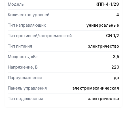
легкое обслуживание.
Модель
КПП-4-1/2Э
- Пароувлажнение и реверсивный вентилятор.
- Электромеханическаяпанель управления. 4 уровня.
Количество уровней
4
- Ножки, регулируемые по высоте.
Тип направляющих
универсальные
Опции
Тип противней/гастроемкостей
GN 1/2
- Устанавливается на подставку ПК-8-02 (Abat) или
самостоятельно.
Тип питания
электричество
-Подходящий расстоечный шкафШРТ-8-02, ШРТ-8-02Э,
ШРТ-4-02.
Мощность, кВт
3,5
-Противни 460х330 или G ½ поставляются по отдельному
заказу.
Напряжение, В
220
Пароувлажнение
да
Панель управления
электромеханическая
Тип подключения
электричество