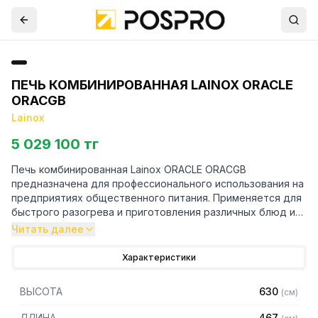
ПЕЧЬ КОМБИНИРОВАННАЯ LAINOX ORACLE
ORACGB
Lainox
5 029 100 тг
Печь комбинированная Lainox ORACLE ORACGB
предназначена для профессионального использования на
предприятиях общественного питания. Применяется для
быстрого разогрева и приготовления различных блюд и
полуфабрикатов.
Читать далее
Простая в использовании, компактная печь, не требует
подключения к водопроводу и готова к работе в любом
Характеристики
месте
ВЫСОТА
630
(
см
)
Особенности:
ДЛИНА
467