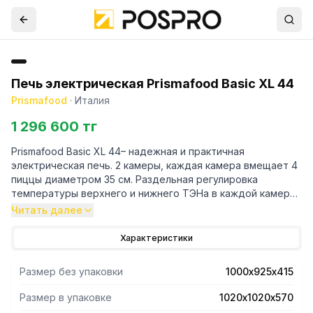
Печь электрическая Prismafood Basic XL 44
Prismafood
·
Италия
1 296 600 тг
Prismafood Basic XL 44– надежная и практичная
электрическая печь. 2 камеры, каждая камера вмещает 4
пиццы диаметром 35 см. Раздельная регулировка
температуры верхнего и нижнего ТЭНа в каждой камере.
Прочная конструкция и интуитивная панель управления
Читать далее
позволяют работать оптимально, наслаждаясь печью,
надежной и простой для техобслуживания.
Характеристики
Изготовлена из нержавеющей стали и предварительно
окрашенного стального листа. Варочная поверхность из
Размер без упаковки
1000х925х415
огнеупорного камня. Изоляция из высушенной
минеральной ваты. Армированные нагревательные
Размер в упаковке
1020х1020х570