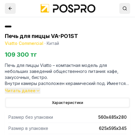
Печь для пиццы VA-PO1ST
Viatto Commercial
·
Китай
109 300 тг
Печь для пиццы Viatto – компактная модель для
небольших заведений общественного питания: кафе,
закусочных, бистро.
Внутри камеры расположен керамический под. Имеется
подсветка. Вместимость камеры – 1 пицца.
Читать далее
Печь оснащена таймером.
Корпус изготовлен из нержавеющей стали.
Характеристики
Размер без упаковки
560х485х280
Размер в упаковке
625х595х345