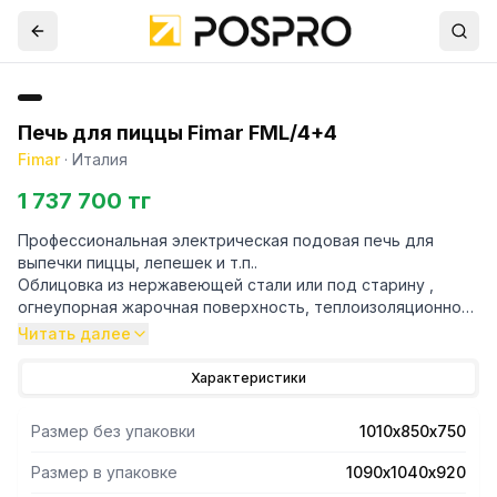
Печь для пиццы Fimar FML/4+4
Fimar
·
Италия
1 737 700 тг
Профессиональная электрическая подовая печь для
выпечки пиццы, лепешек и т.п..
Облицовка из нержавеющей стали или под старину ,
огнеупорная жарочная поверхность, теплоизоляционное
покрытие из минеральной ваты, дверки со смотровыми
Читать далее
окошками из стекла пирекс, пирометры, внутренняя
подсветка, 2 термостата для каждой камеры.
Характеристики
Фото на сайте соответствует машине с СЕ нормами,
поставляется на заказ.
Размер без упаковки
1010х850х750
Размер в упаковке
1090х1040х920