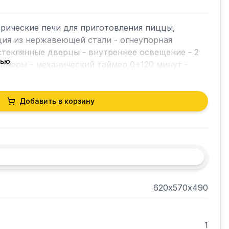
ические печи для приготовления пиццы, 
ция из нержавеющей стали - огнеупорная 
стеклянные дверцы - внутреннее освещение - 2 
тью
амеры - механический таймер 0÷120 минут - 
 50÷350°C.
Добавить в корзину
620х570х490
1