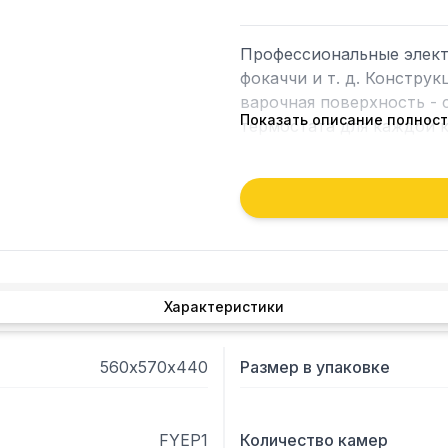
Профессиональные электр
фокаччи и т. д. Конструк
варочная поверхность - 
Показать описание полнос
термостата для каждой к
механический термостат
Характеристики
560х570х440
Размер в упаковке
FYEP1
Количество камер