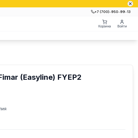
+7 (700)‒950‒99‒13
Корзина
Войти
imar (Easyline) FYEP2
лия