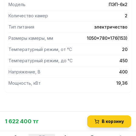
толщиной 20 мм.
Модель
ПЭП-6х2
Внутренняя подсветка каждой камеры. Дверцы с
жаропрочным смотровым окном.
Количество камер
2
Облицовка из нержавеющей стали AISI 304. Боковые и
задняя стенки окрашены. Внутренняя часть дверок и
Тип питания
электричество
рамки камер выполнены из эмалированного металла.
Размеры камеры, мм
1050x780x176(153)
Жарочный шкаф из оцинкованного листа.
Установлена на подставке. Поставляется в сборном виде.
Температурный режим, от °С
20
Температурный режим, до °С
450
Напряжение, В
400
Мощность, кВт
19,36
1 622 400 тг
В корзину