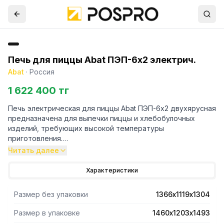
Печь для пиццы Abat ПЭП-6х2 электрич.
Abat
·
Россия
1 622 400 тг
Печь электрическая для пиццы Abat ПЭП-6х2 двухярусная
предназначена для выпечки пиццы и хлебобулочных
изделий, требующих высокой температуры
приготовления.
Вместимость печи - 12 заготовок для пиццы диаметром
Читать далее
350 мм.
4 механических термостата (по 2 для каждой камеры).
Характеристики
Раздельная регулировка верхних и нижних ТЭН-ов. 2
термометра (по одному для каждой камеры). аварийный
Размер без упаковки
1366х1119х1304
термовыключатель предохраняет печь от перегрева
свыше +500 С.
Размер в упаковке
1460х1203х1493
Под из жаропрочного природного камня (фельзит)