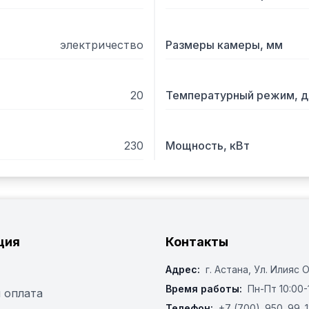
 Опции

 - Печь может быть уста
электричество
Размеры камеры, мм
20
Температурный режим, д
230
Мощность, кВт
ция
Контакты
Адрес:
г. Астана, ​Ул. Илияс 
Время работы:
Пн-Пт 10:00-
 оплата
Телефон:
+7 (700)‒950‒99‒1