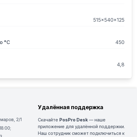
новлена на подставку ПП-4.
515x540x125
о °С
450
4,8
Удалённая поддержка
Омаров, 2/1
Скачайте
PosPro Desk
— наше
приложение для удалённой поддержки.
18:00;
Наш сотрудник сможет подключиться к
3