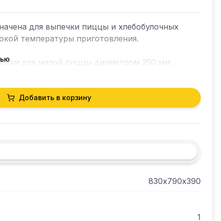
начена для выпечки пиццы и хлебобулочных 
окой температуры приготовления.

тью
ЭН-ов -нержавеющая сталь. 

Добавить в корзину


рочный шкаф из оцинкованного листа 
лностью соответствует общепринятым 
830х790х390
ре есть внутренняяподсветка, а дверка 
чным смотровым окном.

1