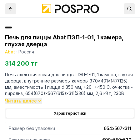
Печь для пиццы Abat ПЭП-1-01, 1 камера,
глухая дверца
Abat
·
Россия
314 200 тг
Печь электрическая для пиццы ПЭП-1-01, 1 камера, глухая
дверца, внутренние размеры камеры 370x401x147(125)
мм, вместимость 1 пицца d 350 мм, +20...+450 С, очистка -
пиролиз, 654(670)х567(615)х311(336) мм, 2,6 кВт, 230В
Читать далее
Характеристики
Размер без упаковки
654х567х311
Размер в упаковке
690х650х530